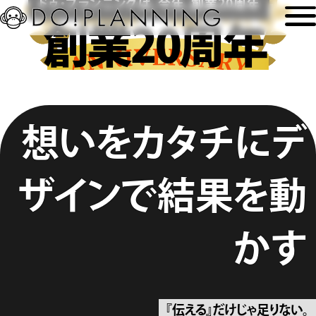
ドゥ・プランニングは、今年、創業20周年
創業20周年
想いをカタチに
デ
ザインで結果を動
かす
『伝える』だけじゃ足りない。