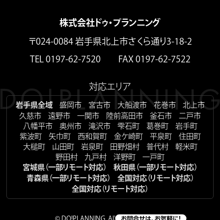
株式会社ドゥ・プランニング
〒024-0084 岩手県北上市さくら通り3-18-2
TEL 0197-62-7520 FAX 0197-62-7522
対応エリア
岩手県全域
盛岡市
宮古市
大船渡市
花巻市
北上市
久慈市
遠野市
一関市
陸前高田市
釜石市
二戸市
八幡平市
奥州市
滝沢市
雫石町
葛巻町
岩手町
紫波町
矢巾町
西和賀町
金ケ崎町
平泉町
住田町
大槌町
山田町
岩泉町
田野畑村
普代村
軽米町
野田村
九戸村
洋野町
一戸町
宮城県（一部リモート対応）
秋田県（一部リモート対応）
青森県（一部リモート対応）
全国対応（リモート対応）
全国対応（リモート対応）
© DO!PLANNING. All Rights Reserved.