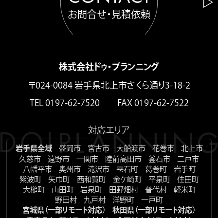
お問合せ・見積依頼
株式会社ドゥ・プランニング
〒024-0084 岩手県北上市さくら通り3-18-2
TEL 0197-62-7520 FAX 0197-62-7522
対応エリア
岩手県全域
盛岡市
宮古市
大船渡市
花巻市
北上市
久慈市
遠野市
一関市
陸前高田市
釜石市
二戸市
八幡平市
奥州市
滝沢市
雫石町
葛巻町
岩手町
紫波町
矢巾町
西和賀町
金ケ崎町
平泉町
住田町
大槌町
山田町
岩泉町
田野畑村
普代村
軽米町
野田村
九戸村
洋野町
一戸町
宮城県（一部リモート対応）
秋田県（一部リモート対応）