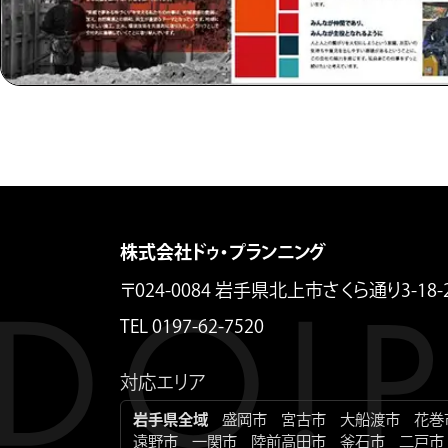
株式会社ドゥ・プランニング
〒024-0084 岩手県北上市さくら通り3-18-
TEL 0197-62-7520
対応エリア
岩手県全域
盛岡市
宮古市
大船渡市
花巻
遠野市
一関市
陸前高田市
釜石市
二戸市