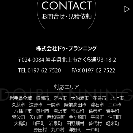
CONTACT
お問合せ・見積依頼
株式会社ドゥ・プランニング
〒024-0084 岩手県北上市さくら通り3-18-2
TEL 0197-62-7520 FAX 0197-62-7522
対応エリア
岩手県全域
盛岡市
宮古市
大船渡市
花巻市
北上市
久慈市
遠野市
一関市
陸前高田市
釜石市
二戸市
八幡平市
奥州市
滝沢市
雫石町
葛巻町
岩手町
紫波町
矢巾町
西和賀町
金ケ崎町
平泉町
住田町
大槌町
山田町
岩泉町
田野畑村
普代村
軽米町
野田村
九戸村
洋野町
一戸町