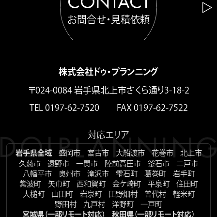
CONTACT
お問合せ・見積依頼
株式会社ドゥ・プランニング
〒024-0084 岩手県北上市さくら通り3-18-2
TEL 0197-62-7520 FAX 0197-62-7522
対応エリア
岩手県全域
盛岡市
宮古市
大船渡市
花巻市
北上市
久慈市
遠野市
一関市
陸前高田市
釜石市
二戸市
八幡平市
奥州市
滝沢市
雫石町
葛巻町
岩手町
紫波町
矢巾町
西和賀町
金ケ崎町
平泉町
住田町
大槌町
山田町
岩泉町
田野畑村
普代村
軽米町
野田村
九戸村
洋野町
一戸町
宮城県（一部リモート対応）
秋田県（一部リモート対応）