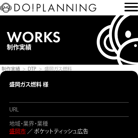
WORKS
制作実績
制作実績
DTP
盛岡ガス燃料
盛岡ガス燃料 様
URL
地域・業界・業種
盛岡市
／ ポケットティッシュ広告