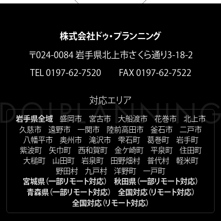
株式会社ドゥ・プランニング
〒024-0084 岩手県北上市さくら通り3-18-2
TEL 0197-62-7520 FAX 0197-62-7522
対応エリア
岩手県全域
盛岡市
宮古市
大船渡市
花巻市
北上市
久慈市
遠野市
一関市
陸前高田市
釜石市
二戸市
八幡平市
奥州市
滝沢市
雫石町
葛巻町
岩手町
紫波町
矢巾町
西和賀町
金ケ崎町
平泉町
住田町
大槌町
山田町
岩泉町
田野畑村
普代村
軽米町
野田村
九戸村
洋野町
一戸町
宮城県（一部リモート対応）
秋田県（一部リモート対応）
青森県（一部リモート対応）
全国対応（リモート対応）
全国対応（リモート対応）