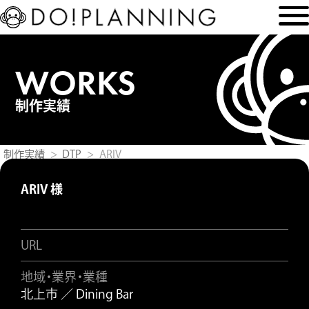
WORKS
制作実績
制作実績
DTP
ARIV
ARIV 様
URL
地域・業界・業種
北上市 ／ Dining Bar