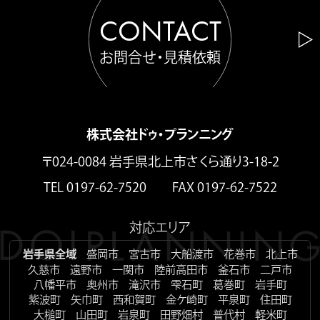
CONTACT
お問合せ・見積依頼
株式会社ドゥ・プランニング
〒024-0084 岩手県北上市さくら通り3-18-2
TEL 0197-62-7520 FAX 0197-62-7522
対応エリア
岩手県全域
盛岡市
宮古市
大船渡市
花巻市
北上市
久慈市
遠野市
一関市
陸前高田市
釜石市
二戸市
八幡平市
奥州市
滝沢市
雫石町
葛巻町
岩手町
紫波町
矢巾町
西和賀町
金ケ崎町
平泉町
住田町
大槌町
山田町
岩泉町
田野畑村
普代村
軽米町