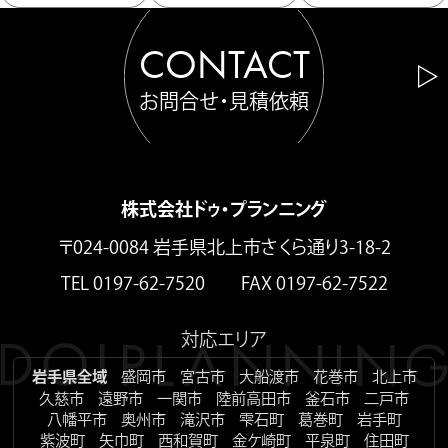
CONTACT
お問合せ・見積依頼
株式会社ドゥ・プランニング
〒024-0084 岩手県北上市さくら通り3-18-2
TEL 0197-62-7520 FAX 0197-62-7522
対応エリア
岩手県全域
盛岡市
宮古市
大船渡市
花巻市
北上市
久慈市
遠野市
一関市
陸前高田市
釜石市
二戸市
八幡平市
奥州市
滝沢市
雫石町
葛巻町
岩手町
紫波町
矢巾町
西和賀町
金ケ崎町
平泉町
住田町