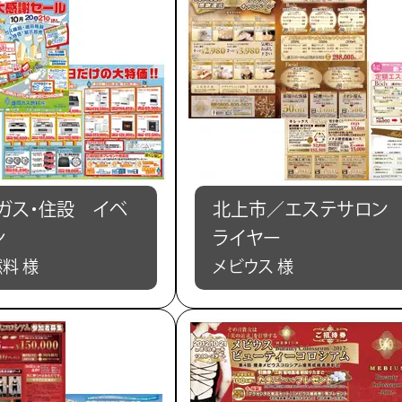
ガス・住設 イベ
北上市／エステサロン
シ
ライヤー
料 様
メビウス 様