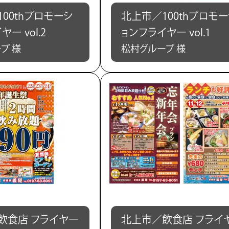
00thプロモーシ
北上市／100thプロモ
ー vol.2
ョンフライヤー vol.1
プ 様
松村グループ 様
飲食店 フライヤー
北上市／飲食店 フライ