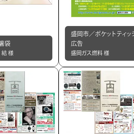
盛岡市／ポケットティッ
箸袋
広告
結 様
盛岡ガス燃料 様