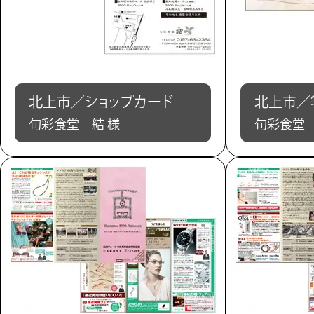
北上市／ショップカード
北上市／
旬彩食堂 結 様
旬彩食堂 