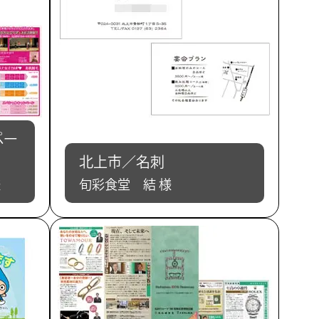
ペー
北上市／名刺
様
旬彩食堂 結 様