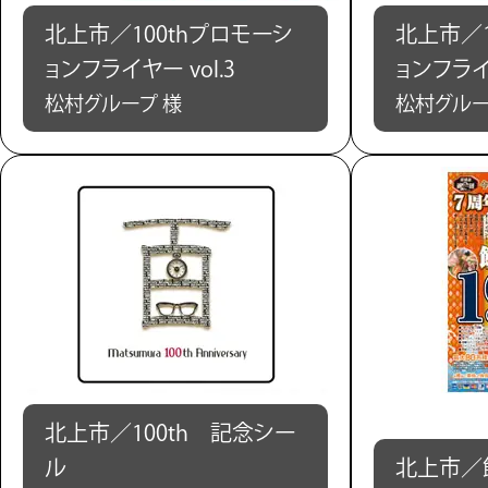
北上市／100thプロモーシ
北上市／1
ョンフライヤー vol.3
ョンフライヤ
松村グループ 様
松村グルー
北上市／100th 記念シー
ル
北上市／