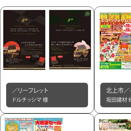
／リーフレット
北上市／
ドルチッシマ 様
坂田建材 