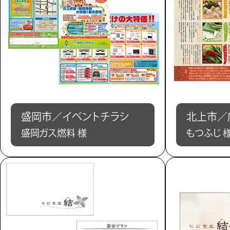
盛岡市／イベントチラシ
北上市／
盛岡ガス燃料 様
もつふじ 