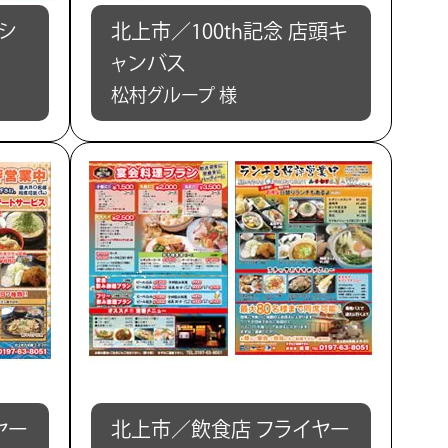
ーシ
北上市／100th記念 店頭キ
ャンバス
松村グループ 様
ヤー
北上市／飲食店 フライヤー