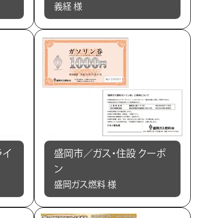
義経 様
ライ
盛岡市／ガス・住設 クーポ
ン
盛岡ガス燃料 様