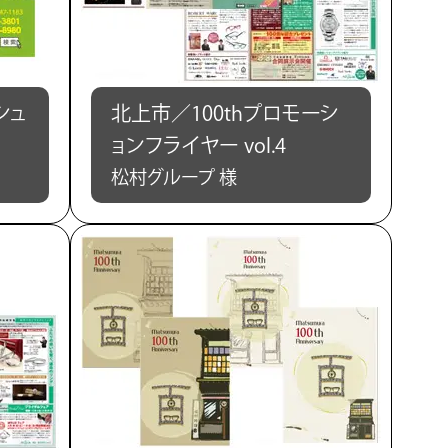
シュ
北上市／100thプロモーシ
ョンフライヤー vol.4
松村グループ 様