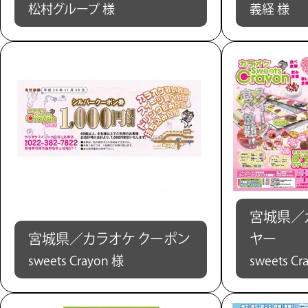
松村グループ 様
義経 様
宮城県／
宮城県／カラオケ クーポン
ヤー
sweets Crayon 様
sweets Cr