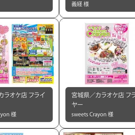
義経 様
カラオケ店 フライ
宮城県／カラオケ店 フ
ヤー
ayon 様
sweets Crayon 様